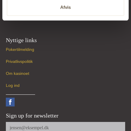
+45 76 43 50 00
Afvis
office@casinomunkebjerg.dk
Nyttige links
Pokertilmelding
Privatlivspolitik
Om kasinoet
Log ind
Sign up for newsletter