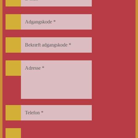
Adgangskode
*
Bekræft
adgangskode
*
Adresse
*
Telefon
*
Fødselsdag
*