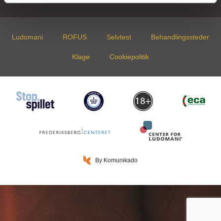
Ludomani
ROFUS
Selvtest
Behandlingssteder
Klage
Cookiepolitik
By Komunikado