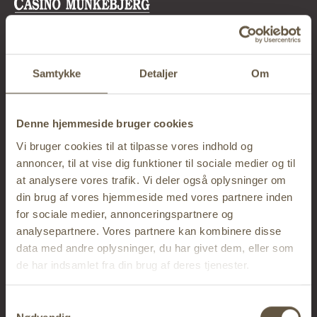
Åbningstider
Mandag-torsdag kl. 18.00-03.00 og fredag-søndag kl. 18.00-
Samtykke
Detaljer
Om
04.00.
Helligdage, uge 7 og uge 42 18.00-04.00
Lukket den 24. og den 25. december.
Denne hjemmeside bruger cookies
Adresse
Vi bruger cookies til at tilpasse vores indhold og
annoncer, til at vise dig funktioner til sociale medier og til
Munkebjergvej 125, 7100 Vejle
at analysere vores trafik. Vi deler også oplysninger om
Telefon og e-mail
din brug af vores hjemmeside med vores partnere inden
for sociale medier, annonceringspartnere og
analysepartnere. Vores partnere kan kombinere disse
+45 76 43 50 00
data med andre oplysninger, du har givet dem, eller som
de har indsamlet fra din brug af deres tjenester.
office@casinomunkebjerg.dk
Samtykkevalg