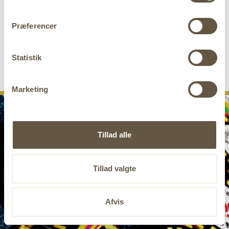
Præferencer
Statistik
Marketing
Tillad alle
Tillad valgte
Afvis