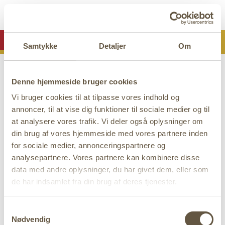
To
nav
CALL NOW
BOOK NOW
Samtykke
Detaljer
Om
RIGHT NOW
Denne hjemmeside bruger cookies
CASINO DEALS
Vi bruger cookies til at tilpasse vores indhold og
CASINO GAMES
annoncer, til at vise dig funktioner til sociale medier og til
at analysere vores trafik. Vi deler også oplysninger om
POKER
din brug af vores hjemmeside med vores partnere inden
for sociale medier, annonceringspartnere og
EVENTS
analysepartnere. Vores partnere kan kombinere disse
ABOUT THE CASINO
A gift voucher for Casino Munkebjerg and Munkebjerg Hotel
data med andre oplysninger, du har givet dem, eller som
can be spent on whichever experience you desire – whether
de har indsamlet fra din brug af deres tjenester.
it is an exquisite gourmet dinner, a wonderful stay at the
hotel or a thrilling night at the casino.
Samtykkevalg
Nødvendig