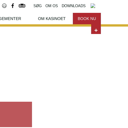
SØG
OM OS
DOWNLOADS
GEMENTER
OM KASINOET
BOOK NU