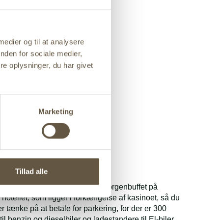
 sen registrering.
e – der er dermed
 medier og til at analysere
den største stack
nden for sociale medier,
i finalen.
e oplysninger, du har givet
er kr. 1.150,- at
te spillere.
Marketing
ed rabat
Tillad alle
tel i Vejle
 i standardværelse inkl. stor morgenbuffet på
hotellet, som ligger i forkængelse af kasinoet, så du
r tænke på at betale for parkering, for der er 300
til benzin og dieselbiler og ladestandere til El-biler,