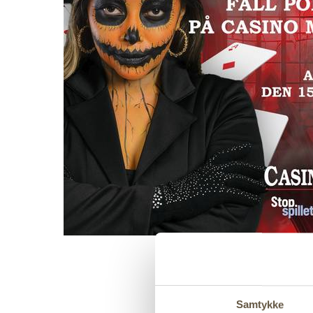
Samtykke
Four Seasons F