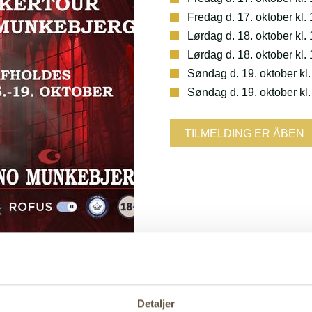
Fredag d. 17. oktober kl.
Lørdag d. 18. oktober kl.
Lørdag d. 18. oktober kl.
Søndag d. 19. oktober kl.
Søndag d. 19. oktober kl
TILMELDING ER ÅBEN
Det koster kr. 1.150,- at spille med
Detaljer
all Tour har et lavt buy-in. Det betyder, at alle har en chance f