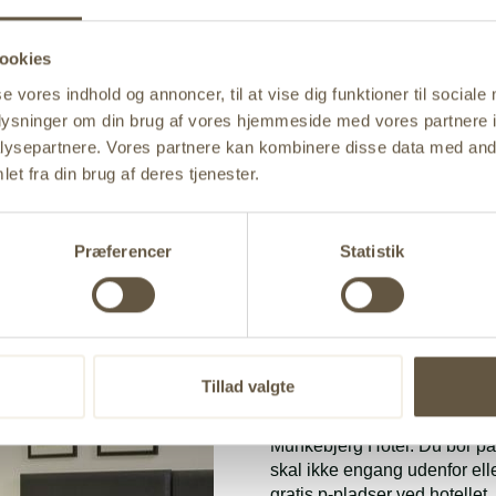
dage, hvoraf to dage er med dobbeltstart. Alle dage er der
ookies
du kan købe dig ind i turneringen helt indtil første paus
se vores indhold og annoncer, til at vise dig funktioner til sociale
g på, hvor mange starter du giver et skud. Så får man 
oplysninger om din brug af vores hjemmeside med vores partnere i
il finalen. Så der er mange muligheder for at komme med 
ysepartnere. Vores partnere kan kombinere disse data med andr
et fra din brug af deres tjenester.
l Tour Deep Stack er også tilbage på programmet og kost
. Her kan der også blive nogle gode præmier til de beds
Præferencer
Statistik
Pokerovernatning m
Tillad valgte
Overnatning på Munkebjerg Ho
Book en hyggelig overnatning
Munkebjerg Hotel. Du bor på 
skal ikke engang udenfor elle
gratis p-pladser ved hotellet, 