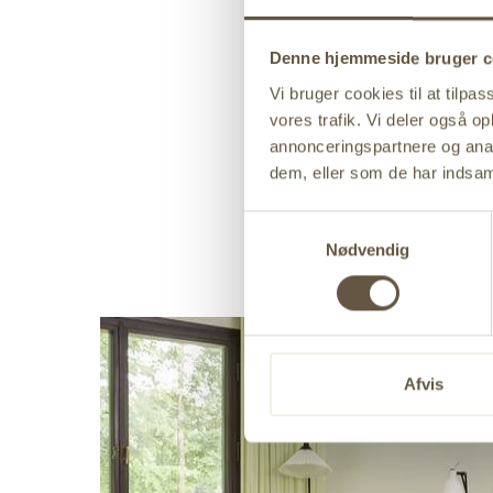
Der er fire start
Denne hjemmeside bruger c
Det betyder, at 
Vi bruger cookies til at tilpas
ingen begrænsnin
vores trafik. Vi deler også 
med sig t
annonceringspartnere og anal
dem, eller som de har indsaml
Den populære Fal
spille med i
Samtykkevalg
Nødvendig
Afvis