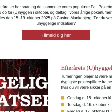
eråret er her snart og det samme er vores populære Fall Pokert
 op for (U)hyggen i oktober, og deltag i vores årlige pokerturne
illes den 15.-19. oktober 2025 på Casino Munkebjerg. Tør du v
uhyggelige indsatser?
Tilmeld dig her
Efterårets (U)hygge
Turneringen plejer at være m
dygtigste pokerspillere fra h
hvis du vil være sikker på en
Onsdag d. 15. oktober kl.
Torsdag d. 16. oktober kl
Fredag d. 17. oktober kl.