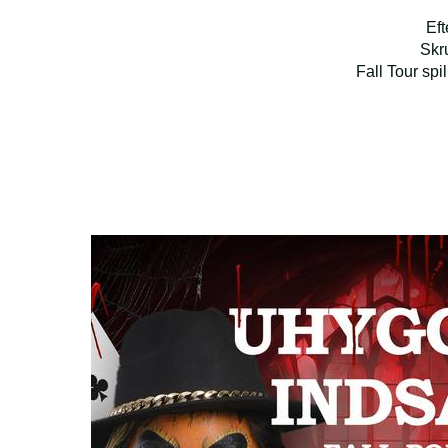
Eft
Skru
Fall Tour sp