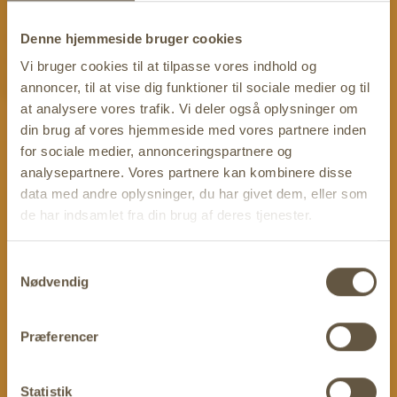
”July High”
Denne hjemmeside bruger cookies
Vi bruger cookies til at tilpasse vores indhold og
Sommeren er her igen, så det betyder, at ”July High” igen
annoncer, til at vise dig funktioner til sociale medier og til
er tilbage til vores Juli-turneringer; startende torsdag den
at analysere vores trafik. Vi deler også oplysninger om
2/7 og i alle ugeturneringer til og med tIrsdag den 28/7,
hvor spillerne med de 2 højeste hænder hver aften, vil gå
din brug af vores hjemmeside med vores partnere inden
direkte i ”July High”” finalen søndag den 02/08 kl
18.00
for sociale medier, annonceringspartnere og
analysepartnere. Vores partnere kan kombinere disse
Der vil ligeledes være en ”July High” Kval turnering,
data med andre oplysninger, du har givet dem, eller som
torsdag den 30/7, hvor man kan kvalle sig til de
de har indsamlet fra din brug af deres tjenester.
overskydende pladser.
Reglerne er som flg.:
Samtykkevalg
Der vil i alle turneringer blive videreført 2 x 2000kr til
Nødvendig
finalen.
Man skal som min. have 4 x XXXX for at kvalificere
sig. (Er der flere spillere med samme hånd på en
Præferencer
given aften, vil spilleren der først har fået hånden
kvalificere sig.)
Statistik