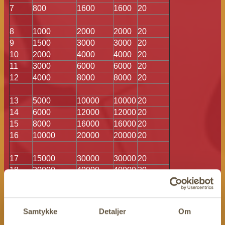
7
800
1600
1600
20
8
1000
2000
2000
20
9
1500
3000
3000
20
10
2000
4000
4000
20
11
3000
6000
6000
20
12
4000
8000
8000
20
13
5000
10000
10000
20
14
6000
12000
12000
20
15
8000
16000
16000
20
16
10000
20000
20000
20
17
15000
30000
30000
20
18
20000
40000
40000
20
20
19
25000
50000
50000
Samtykke
Detaljer
Om
Der tages 9% afpræmiepuljen til rangliste og statsafgifter.