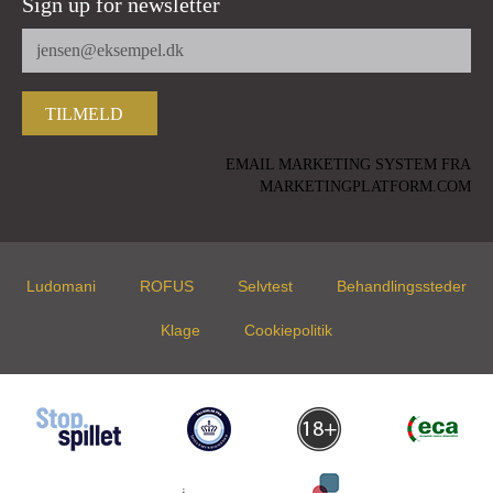
Sign up for newsletter
EMAIL MARKETING SYSTEM FRA
MARKETINGPLATFORM.COM
Ludomani
ROFUS
Selvtest
Behandlingssteder
Klage
Cookiepolitik