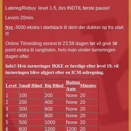
Latereg/Rebuy level 1-5, dvs INDTIL første pause!
Levels 20min.
Nyt
-3000 ekstra i startstack til dem der dukker op fra start
!!!
Online Tilmelding senest kl 23.59 dagen før vil give
50
point ekstra til ranglisten, hvis man vinder turneringen
dagen efter.
Info!! Hvis turneringer IKKE er færdige efter level 19, vil
turneringen blive afgjort efter en ICM-udregning.
Button
Level
Small Blind
Big Blind
Minutes
Ante
1
100
200
None
20
2
200
400
None
20
3
300
600
None
20
4
400
800
None
20
5
500
1000
None
20
6
600
1200
1200
20