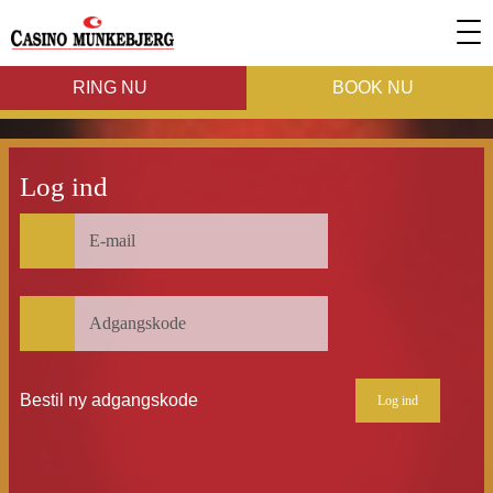
To
nav
RING NU
BOOK NU
HER OG NU
KASINODEALS
Log ind
E-mail
KASINOSPIL
POKER
Adgangskode
ARRANGEMENTER
OM KASINOET
Leave this field
alone
Bestil ny adgangskode