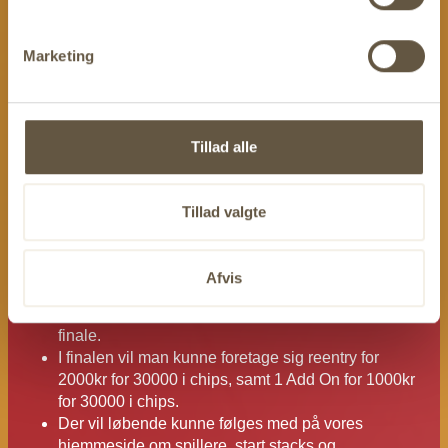
Ligeledes gælder 4 ens på bordet ikke, der skal som min
bruges 1 kort fra hånden.
Marketing
Startchips i finalen vil blive bestemt ud fra hvilken
”High Hand” man er gået videre med:
Royal Flush, Start Stack 40000
Straight Flush, Start Stack 35000
Tillad alle
4 x XXXX Start Stack 30000
Tillad valgte
Skulle samme spiller få ”High Hand” flere gange, vil
ens start stack blive forøget med de gld. satser.
Spillere der køber sig direkte ind, vil få 30000 i start
Afvis
stack -
10 ledige pladser
Der vil være plads til max 40 unikke spillere i denne
finale.
I finalen vil man kunne foretage sig reentry for
2000kr for 30000 i chips, samt 1 Add On for 1000kr
for 30000 i chips.
Der vil løbende kunne følges med på vores
hjemmeside om spillere, start stacks og