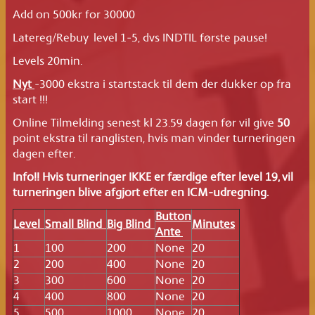
Add on 500kr for 30000
Latereg/Rebuy level 1-5, dvs INDTIL første pause!
Levels 20min.
Nyt
-3000 ekstra i startstack til dem der dukker op fra
start !!!
Online Tilmelding senest kl 23.59 dagen før vil give
50
point ekstra til ranglisten, hvis man vinder turneringen
dagen efter.
Info!! Hvis turneringer IKKE er færdige efter level 19, vil
turneringen blive afgjort efter en ICM-udregning.
Button
Level
Small Blind
Big Blind
Minutes
Ante
1
100
200
None
20
2
200
400
None
20
3
300
600
None
20
4
400
800
None
20
5
500
1000
None
20