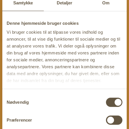
Der tages 9% afpræmiepuljen til rangliste og
Samtykke
Detaljer
Om
statsafgifter.
”July High”
Denne hjemmeside bruger cookies
Vi bruger cookies til at tilpasse vores indhold og
Sommeren er her igen, så det betyder, at ”July High”
annoncer, til at vise dig funktioner til sociale medier og til
igen er tilbage til vores Juli-turneringer; startende
at analysere vores trafik. Vi deler også oplysninger om
torsdag den 2/7 og i alle ugeturneringer til og med
din brug af vores hjemmeside med vores partnere inden
tIrsdag den 28/7, hvor spillerne med de 2 højeste
for sociale medier, annonceringspartnere og
hænder hver aften, vil gå direkte i ”July High”” finalen
analysepartnere. Vores partnere kan kombinere disse
søndag den 02/08 kl
18.00
data med andre oplysninger, du har givet dem, eller som
Der vil ligeledes være en ”July High” Kval turnering,
de har indsamlet fra din brug af deres tjenester.
torsdag den 30/7, hvor man kan kvalle sig til de
overskydende pladser.
Samtykkevalg
Reglerne er som flg.:
Nødvendig
Der vil i alle turneringer blive videreført 2 x 2000kr
til finalen.
Præferencer
Man skal som min. have 4 x XXXX for at