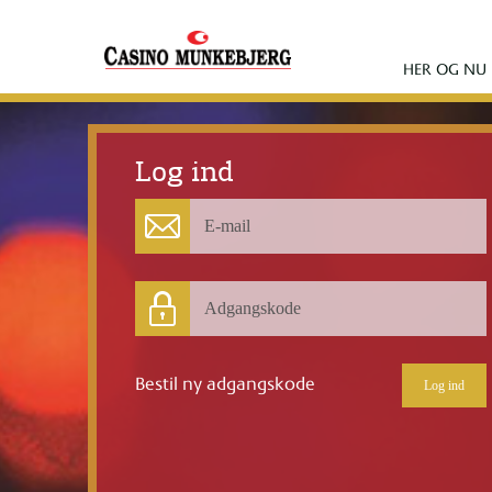
HER OG NU
Log ind
E-mail
Adgangskode
Leave this
field alone
Bestil ny adgangskode