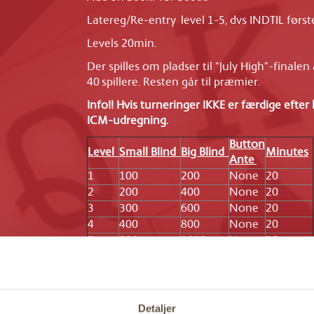
Latereg/Re-entry level 1-5, dvs INDTIL først
Levels 20min.
Der spilles om pladser til "July High"-finalen 
40 spillere. Resten går til præmier.
Info!! Hvis turneringer IKKE er færdige efter l
ICM-udregning.
Button
Level
Small Blind
Big Blind
Minutes
Ante
1
100
200
None
20
2
200
400
None
20
3
300
600
None
20
4
400
800
None
20
5
500
1000
None
20
6
600
1200
1200
20
7
800
1600
1600
20
8
1000
2000
2000
20
Detaljer