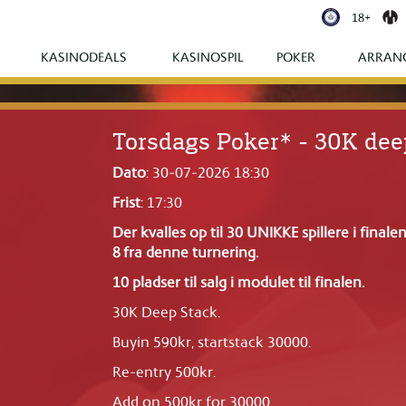
18+
KASINODEALS
KASINOSPIL
POKER
ARRAN
Torsdags Poker* - 30K deep
Dato
: 30-07-2026 18:30
Frist
: 17:30
Der kvalles op til 30 UNIKKE spillere i finalen
8 fra denne turnering.
10 pladser til salg i modulet til finalen.
30K Deep Stack.
Buyin 590kr, startstack 30000.
Re-entry 500kr.
Add on 500kr for 30000