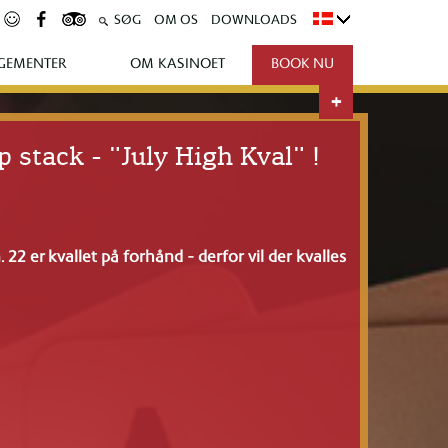
SØG
OM OS
DOWNLOADS
GEMENTER
OM KASINOET
BOOK NU
 stack - "July High Kval" !
. 22 er kvallet på forhånd - derfor vil der kvalles