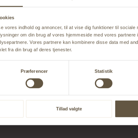
9
1500
3000
3000
20
10
2000
4000
4000
20
ookies
11
3000
6000
6000
20
12
4000
8000
8000
20
se vores indhold og annoncer, til at vise dig funktioner til sociale
oplysninger om din brug af vores hjemmeside med vores partnere i
13
5000
10000
10000
20
ysepartnere. Vores partnere kan kombinere disse data med andr
14
6000
12000
12000
20
et fra din brug af deres tjenester.
15
8000
16000
16000
20
16
10000
20000
20000
20
Præferencer
Statistik
17
15000
30000
30000
20
18
20000
40000
40000
20
20
19
25000
50000
50000
Tillad valgte