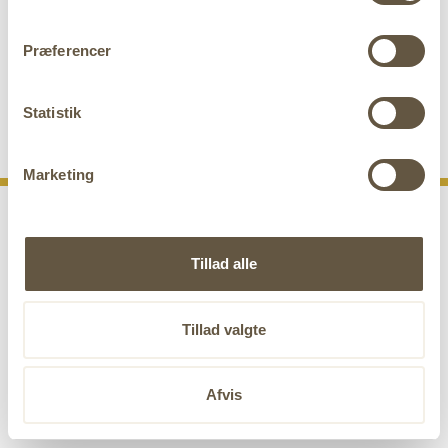
Præferencer
Statistik
Marketing
AN EXCITING DINNER
Tillad alle
At Casino Munkebjerg Vejle we are proud of our Jackpot
Restaurant which offers delicious menus and a relaxing
atmosphere overlooking the activities in the casino.
Tillad valgte
Afvis