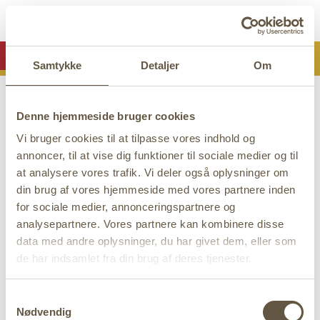
To
nav
CALL NOW
BOOK NOW
Samtykke
Detaljer
Om
RIGHT NOW
CASINO DEALS
Denne hjemmeside bruger cookies
Vi bruger cookies til at tilpasse vores indhold og
CASINO GAMES
annoncer, til at vise dig funktioner til sociale medier og til
at analysere vores trafik. Vi deler også oplysninger om
POKER
din brug af vores hjemmeside med vores partnere inden
EVENTS
for sociale medier, annonceringspartnere og
analysepartnere. Vores partnere kan kombinere disse
ABOUT THE CASINO
Restaurant and gastronomy with casino menus, grill buffets,
data med andre oplysninger, du har givet dem, eller som
entertainment and excitement.
de har indsamlet fra din brug af deres tjenester.
Samtykkevalg
Nødvendig